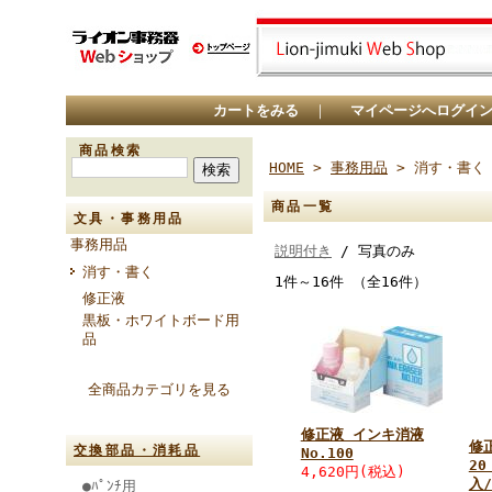
カートをみる
｜
マイページへログイ
商品検索
HOME
>
事務用品
> 消す・書く
商品一覧
文具・事務用品
事務用品
説明付き
/ 写真のみ
消す・書く
1件～16件 （全16件）
修正液
黒板・ホワイトボード用
品
全商品カテゴリを見る
修正液 インキ消液
修
交換部品・消耗品
No.100
20
4,620円
(税込)
入
●ﾊﾟﾝﾁ用