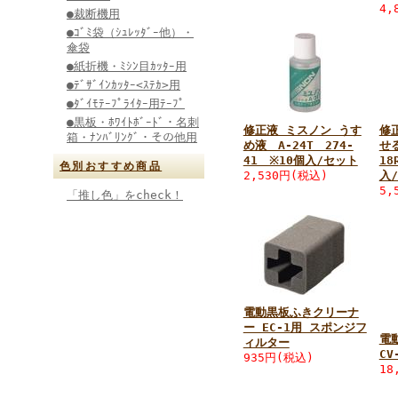
4,
●裁断機用
●ｺﾞﾐ袋（ｼｭﾚｯﾀﾞｰ他）・
傘袋
●紙折機・ﾐｼﾝ目ｶｯﾀｰ用
●ﾃﾞｻﾞｲﾝｶｯﾀｰ<ｽﾃｶ>用
●ﾀﾞｲﾓﾃｰﾌﾟﾗｲﾀｰ用ﾃｰﾌﾟ
●黒板・ﾎﾜｲﾄﾎﾞｰﾄﾞ・名刺
修正液 ミスノン うす
修
箱・ﾅﾝﾊﾞﾘﾝｸﾞ・その他用
め液 A-24T 274-
せ
41 ※10個入/セット
18
色別おすすめ商品
2,530円
(税込)
入
5,
「推し色」をcheck！
電動黒板ふきクリーナ
ー EC-1用 スポンジフ
電
ィルター
CV
935円
(税込)
18