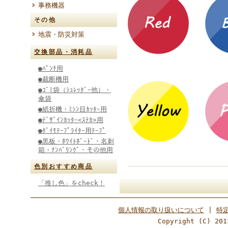
事務機器
その他
地震・防災対策
交換部品・消耗品
●ﾊﾟﾝﾁ用
●裁断機用
●ｺﾞﾐ袋（ｼｭﾚｯﾀﾞｰ他）・
傘袋
●紙折機・ﾐｼﾝ目ｶｯﾀｰ用
●ﾃﾞｻﾞｲﾝｶｯﾀｰ<ｽﾃｶ>用
●ﾀﾞｲﾓﾃｰﾌﾟﾗｲﾀｰ用ﾃｰﾌﾟ
●黒板・ﾎﾜｲﾄﾎﾞｰﾄﾞ・名刺
箱・ﾅﾝﾊﾞﾘﾝｸﾞ・その他用
色別おすすめ商品
「推し色」をcheck！
個人情報の取り扱いについて
|
特
Copyright (C) 201