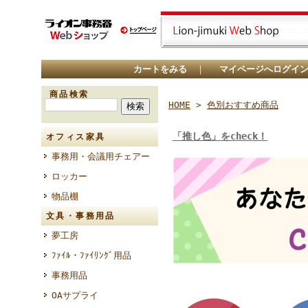
カートをみる
｜
マイページへログイ
商品検索
HOME
>
色別おすすめ商品
「推し色」をcheck！
オフィス家具
事務用・会議用チェアー
ロッカー
物品棚
文具・事務用品
夢工房
ﾌｧｲﾙ・ﾌｧｲﾘﾝｸﾞ用品
事務用品
OAサプライ