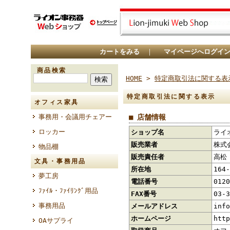
カートをみる
｜
マイページへログイ
商品検索
HOME
>
特定商取引法に関する表
特定商取引法に関する表示
オフィス家具
事務用・会議用チェアー
■ 店舗情報
ロッカー
ショップ名
ライ
販売業者
株式
物品棚
販売責任者
高松
文具・事務用品
所在地
164
夢工房
電話番号
0120
ﾌｧｲﾙ・ﾌｧｲﾘﾝｸﾞ用品
FAX番号
03-3
事務用品
メールアドレス
info
ホームページ
http
OAサプライ