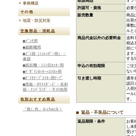
取扱商品
オフ
事務機器
許認可・資格
必要
その他
販売数量
商品
出荷
地震・防災対策
庫数
ルと
交換部品・消耗品
商品代金以外の必要料金
送料
●ﾊﾟﾝﾁ用
税込
●裁断機用
担に
ます
●ｺﾞﾐ袋（ｼｭﾚｯﾀﾞｰ他）・
する
傘袋
●紙折機・ﾐｼﾝ目ｶｯﾀｰ用
申込の有効期限
ご注
ない
●ﾃﾞｻﾞｲﾝｶｯﾀｰ<ｽﾃｶ>用
●ﾀﾞｲﾓﾃｰﾌﾟﾗｲﾀｰ用ﾃｰﾌﾟ
引き渡し時期
通常
認日
●黒板・ﾎﾜｲﾄﾎﾞｰﾄﾞ・名刺
入荷
箱・ﾅﾝﾊﾞﾘﾝｸﾞ・その他用
ール
す。
色別おすすめ商品
「推し色」をcheck！
■ 返品・不良品について
返品期限・条件
お客
し未
受け