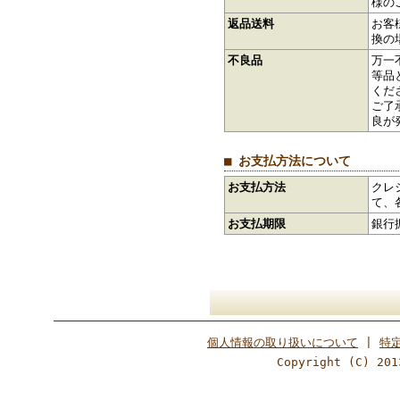
様の
返品送料
お客
換の
不良品
万一
等品
くだ
ご了
良が
■ お支払方法について
お支払方法
クレ
て、
お支払期限
銀行
個人情報の取り扱いについて
|
特
Copyright (C) 201