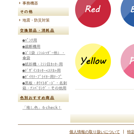
事務機器
その他
地震・防災対策
交換部品・消耗品
●ﾊﾟﾝﾁ用
●裁断機用
●ｺﾞﾐ袋（ｼｭﾚｯﾀﾞｰ他）・
傘袋
●紙折機・ﾐｼﾝ目ｶｯﾀｰ用
●ﾃﾞｻﾞｲﾝｶｯﾀｰ<ｽﾃｶ>用
●ﾀﾞｲﾓﾃｰﾌﾟﾗｲﾀｰ用ﾃｰﾌﾟ
●黒板・ﾎﾜｲﾄﾎﾞｰﾄﾞ・名刺
箱・ﾅﾝﾊﾞﾘﾝｸﾞ・その他用
色別おすすめ商品
「推し色」をcheck！
個人情報の取り扱いについて
|
特