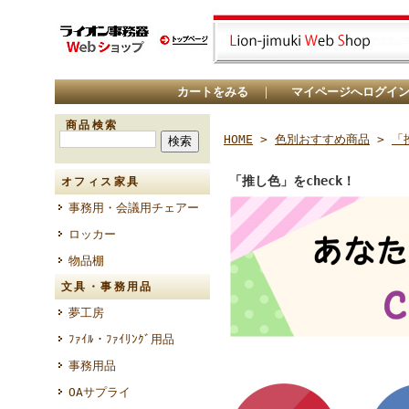
カートをみる
｜
マイページへログイ
商品検索
HOME
>
色別おすすめ商品
>
「
「推し色」をcheck！
オフィス家具
事務用・会議用チェアー
ロッカー
物品棚
文具・事務用品
夢工房
ﾌｧｲﾙ・ﾌｧｲﾘﾝｸﾞ用品
事務用品
OAサプライ