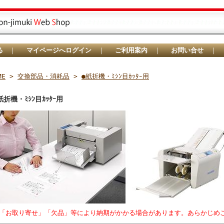
る
｜
マイページへログイン
｜
ご利用案内
｜
お問い合せ
｜
ME
>
交換部品・消耗品
>
●紙折機・ﾐｼﾝ目ｶｯﾀｰ用
紙折機・ﾐｼﾝ目ｶｯﾀｰ用
「お取り寄せ」「欠品」等により納期がかかる場合があります。あらかじめ