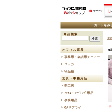
カートをみ
商品検索
HO
●
オフィス家具
事務用・会議用チェアー
ロッカー
物品棚
文具・事務用品
夢工房
ﾌｧｲﾙ・ﾌｧｲﾘﾝｸﾞ用品
事務用品
※
OAサプライ