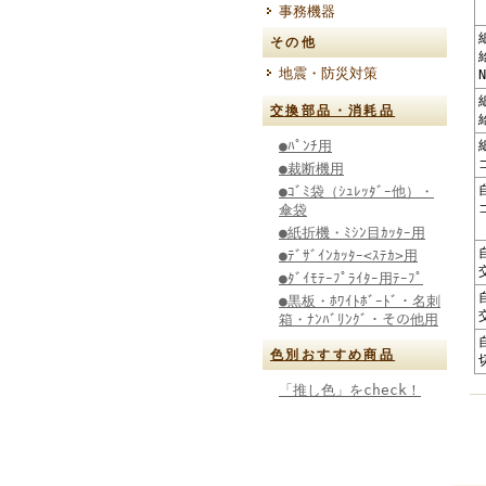
事務機器
その他
地震・防災対策
交換部品・消耗品
●ﾊﾟﾝﾁ用
●裁断機用
●ｺﾞﾐ袋（ｼｭﾚｯﾀﾞｰ他）・
傘袋
●紙折機・ﾐｼﾝ目ｶｯﾀｰ用
●ﾃﾞｻﾞｲﾝｶｯﾀｰ<ｽﾃｶ>用
●ﾀﾞｲﾓﾃｰﾌﾟﾗｲﾀｰ用ﾃｰﾌﾟ
●黒板・ﾎﾜｲﾄﾎﾞｰﾄﾞ・名刺
箱・ﾅﾝﾊﾞﾘﾝｸﾞ・その他用
色別おすすめ商品
「推し色」をcheck！