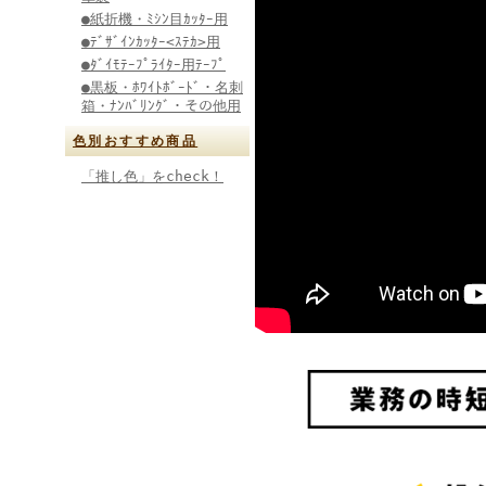
●紙折機・ﾐｼﾝ目ｶｯﾀｰ用
●ﾃﾞｻﾞｲﾝｶｯﾀｰ<ｽﾃｶ>用
●ﾀﾞｲﾓﾃｰﾌﾟﾗｲﾀｰ用ﾃｰﾌﾟ
●黒板・ﾎﾜｲﾄﾎﾞｰﾄﾞ・名刺
箱・ﾅﾝﾊﾞﾘﾝｸﾞ・その他用
色別おすすめ商品
「推し色」をcheck！