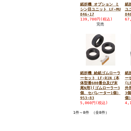
紙折機 オプション ミ
紙
シン目ユニット LF-MU
ユ
846-17
84
139,700円
(税込)
67
完売
紙折機 給紙ゴムローラ
紙
ーセット LF-R1N（本
ー
体型番600番台及び末
(L
尾N用)(ゴムローラー3
外
個、セパレーター1個）
3
953-83
個）
5,060円
(税込)
4,
1件～8件 （全8件）