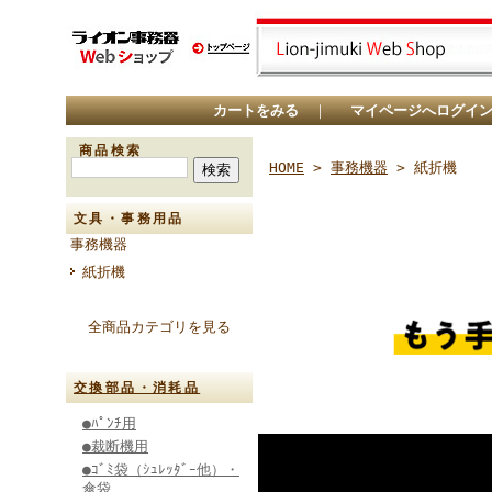
カートをみる
｜
マイページへログイ
商品検索
HOME
>
事務機器
> 紙折機
文具・事務用品
事務機器
紙折機
全商品カテゴリを見る
交換部品・消耗品
●ﾊﾟﾝﾁ用
●裁断機用
●ｺﾞﾐ袋（ｼｭﾚｯﾀﾞｰ他）・
傘袋