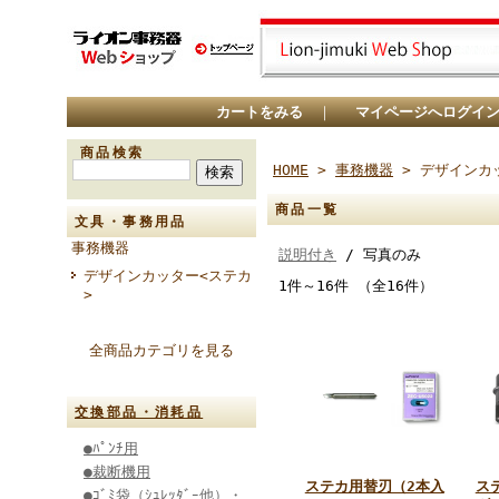
カートをみる
｜
マイページへログイ
商品検索
HOME
>
事務機器
> デザインカ
商品一覧
文具・事務用品
事務機器
説明付き
/ 写真のみ
デザインカッター<ステカ
1件～16件 （全16件）
>
全商品カテゴリを見る
交換部品・消耗品
●ﾊﾟﾝﾁ用
●裁断機用
ステカ用替刃（2本入
ス
●ｺﾞﾐ袋（ｼｭﾚｯﾀﾞｰ他）・