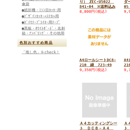
り） ZEC-U5022
ダー
傘袋
841-04 ※送料込み
0
●紙折機・ﾐｼﾝ目ｶｯﾀｰ用
8,800円
(税込)
9,
●ﾃﾞｻﾞｲﾝｶｯﾀｰ<ｽﾃｶ>用
●ﾀﾞｲﾓﾃｰﾌﾟﾗｲﾀｰ用ﾃｰﾌﾟ
●黒板・ﾎﾜｲﾄﾎﾞｰﾄﾞ・名刺
箱・ﾅﾝﾊﾞﾘﾝｸﾞ・その他用
色別おすすめ商品
「推し色」をcheck！
A4ロールシートDC8-
A4
210 緑 723-49
21
9,350円
(税込)
9,
Ａ４カッティングシー
Ａ
ト ＤＣ８－Ａ４
ト