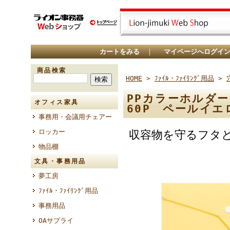
カートをみる
｜
マイページへログイ
商品検索
HOME
>
ﾌｧｲﾙ・ﾌｧｲﾘﾝｸﾞ用品
>
PPカラーホルダ
オフィス家具
60P ペールイエ
事務用・会議用チェアー
ロッカー
収容物を守るフタ
物品棚
文具・事務用品
夢工房
ﾌｧｲﾙ・ﾌｧｲﾘﾝｸﾞ用品
事務用品
OAサプライ