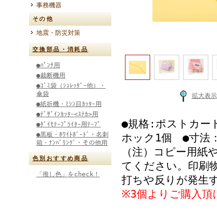
事務機器
その他
地震・防災対策
交換部品・消耗品
●ﾊﾟﾝﾁ用
●裁断機用
●ｺﾞﾐ袋（ｼｭﾚｯﾀﾞｰ他）・
傘袋
拡大表示
●紙折機・ﾐｼﾝ目ｶｯﾀｰ用
●ﾃﾞｻﾞｲﾝｶｯﾀｰ<ｽﾃｶ>用
●規格:ポストカード
●ﾀﾞｲﾓﾃｰﾌﾟﾗｲﾀｰ用ﾃｰﾌﾟ
●黒板・ﾎﾜｲﾄﾎﾞｰﾄﾞ・名刺
ホック1個 ●寸法：
箱・ﾅﾝﾊﾞﾘﾝｸﾞ・その他用
（注）コピー用紙
色別おすすめ商品
てください。印刷
「推し色」をcheck！
打ちや反りが発生
※3個よりご購入頂