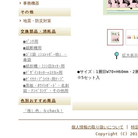
事務機器
その他
地震・防災対策
交換部品・消耗品
●ﾊﾟﾝﾁ用
●裁断機用
●ｺﾞﾐ袋（ｼｭﾚｯﾀﾞｰ他）・
拡大表示
傘袋
●紙折機・ﾐｼﾝ目ｶｯﾀｰ用
●サイズ：1層目W70×H60mm・2
●ﾃﾞｻﾞｲﾝｶｯﾀｰ<ｽﾃｶ>用
※5セット入
●ﾀﾞｲﾓﾃｰﾌﾟﾗｲﾀｰ用ﾃｰﾌﾟ
●黒板・ﾎﾜｲﾄﾎﾞｰﾄﾞ・名刺
箱・ﾅﾝﾊﾞﾘﾝｸﾞ・その他用
色別おすすめ商品
「推し色」をcheck！
個人情報の取り扱いについて
|
特
Copyright (C) 201