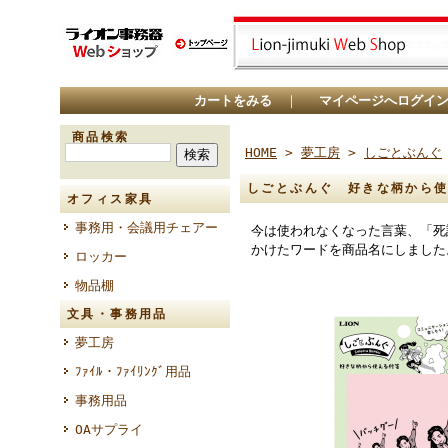
カートをみる
｜
マイページへログイ
商品検索
HOME
>
夢工房
>
しごとぶんぐ
しごとぶんぐ 好きな柄から使え
オフィス家具
事務用・会議用チェアー
今は使われなくなった言葉、「死
かけたワードを商品名にしました
ロッカー
物品棚
文具・事務用品
夢工房
ﾌｧｲﾙ・ﾌｧｲﾘﾝｸﾞ用品
事務用品
OAサプライ