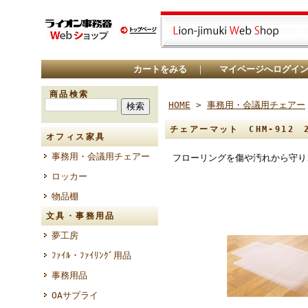
カートをみる
｜
マイページへログイ
商品検索
HOME
>
事務用・会議用チェアー
チェアーマット CHM-912 2
オフィス家具
事務用・会議用チェアー
フローリングを傷や汚れから守り
ロッカー
物品棚
文具・事務用品
夢工房
ﾌｧｲﾙ・ﾌｧｲﾘﾝｸﾞ用品
事務用品
OAサプライ