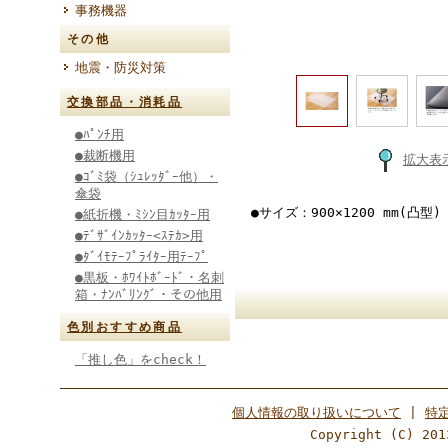
事務機器
その他
地震・防災対策
交換部品・消耗品
●ﾊﾟﾝﾁ用
●裁断機用
拡大表
●ｺﾞﾐ袋（ｼｭﾚｯﾀﾞｰ他）・
傘袋
●サイズ：900×1200 mm(凸
●紙折機・ﾐｼﾝ目ｶｯﾀｰ用
●ﾃﾞｻﾞｲﾝｶｯﾀｰ<ｽﾃｶ>用
●ﾀﾞｲﾓﾃｰﾌﾟﾗｲﾀｰ用ﾃｰﾌﾟ
●黒板・ﾎﾜｲﾄﾎﾞｰﾄﾞ・名刺
箱・ﾅﾝﾊﾞﾘﾝｸﾞ・その他用
色別おすすめ商品
「推し色」をcheck！
個人情報の取り扱いについて
|
特
Copyright (C) 201