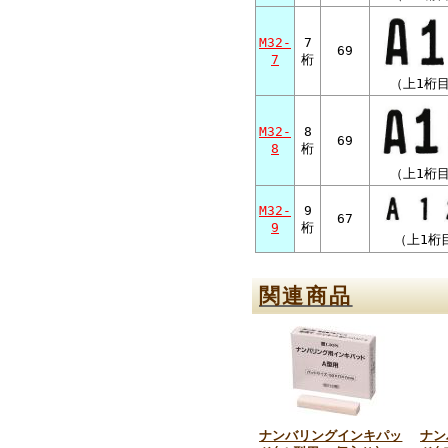
M32-
7
69
7
桁
（上1桁目：
M32-
8
69
8
桁
（上1桁目：
M32-
9
67
9
桁
（上1桁目
関連商品
ナンバリングインキパッ
ナン