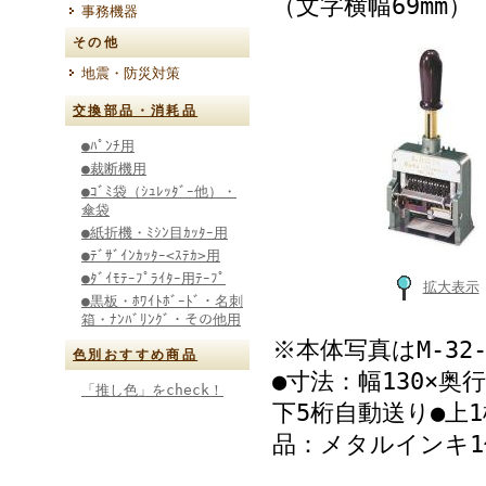
（文字横幅69mm）
事務機器
その他
地震・防災対策
交換部品・消耗品
●ﾊﾟﾝﾁ用
●裁断機用
●ｺﾞﾐ袋（ｼｭﾚｯﾀﾞｰ他）・
傘袋
●紙折機・ﾐｼﾝ目ｶｯﾀｰ用
●ﾃﾞｻﾞｲﾝｶｯﾀｰ<ｽﾃｶ>用
●ﾀﾞｲﾓﾃｰﾌﾟﾗｲﾀｰ用ﾃｰﾌﾟ
拡大表示
●黒板・ﾎﾜｲﾄﾎﾞｰﾄﾞ・名刺
箱・ﾅﾝﾊﾞﾘﾝｸﾞ・その他用
※本体写真はM-32
色別おすすめ商品
●寸法：幅130×奥行
「推し色」をcheck！
下5桁自動送り●上1
品：メタルインキ1