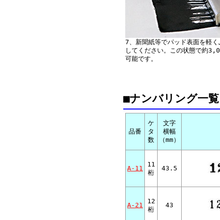
7、新聞紙等でパッド表面を軽く
してください。この状態で約3,0
可能です。
■ナンバリング一覧
ケ
文字
品番
タ
横幅
数
（mm）
11
A-11
43.5
桁
12
A-21
43
桁