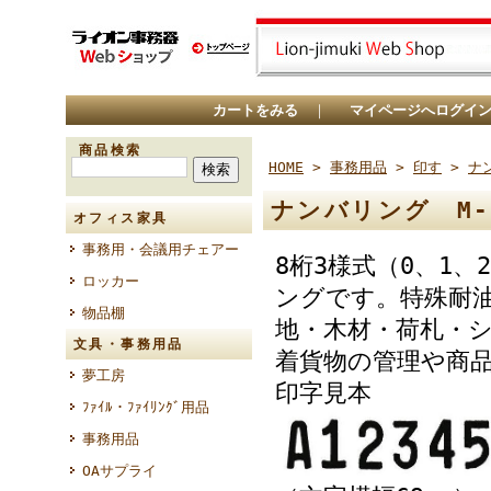
カートをみる
｜
マイページへログイ
商品検索
HOME
>
事務用品
>
印す
>
ナ
ナンバリング M-
オフィス家具
事務用・会議用チェアー
8桁3様式（0、1
ロッカー
ングです。特殊耐
物品棚
地・木材・荷札・
文具・事務用品
着貨物の管理や商
夢工房
印字見本
ﾌｧｲﾙ・ﾌｧｲﾘﾝｸﾞ用品
事務用品
OAサプライ