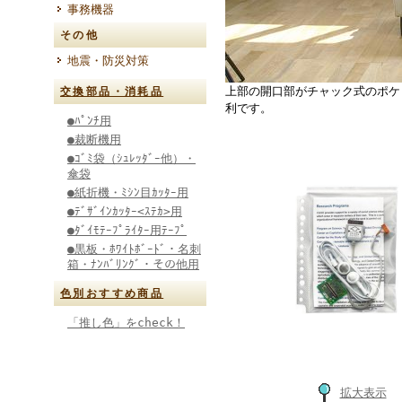
事務機器
その他
地震・防災対策
上部の開口部がチャック式のポケ
交換部品・消耗品
利です。
●ﾊﾟﾝﾁ用
●裁断機用
●ｺﾞﾐ袋（ｼｭﾚｯﾀﾞｰ他）・
傘袋
●紙折機・ﾐｼﾝ目ｶｯﾀｰ用
●ﾃﾞｻﾞｲﾝｶｯﾀｰ<ｽﾃｶ>用
●ﾀﾞｲﾓﾃｰﾌﾟﾗｲﾀｰ用ﾃｰﾌﾟ
●黒板・ﾎﾜｲﾄﾎﾞｰﾄﾞ・名刺
箱・ﾅﾝﾊﾞﾘﾝｸﾞ・その他用
色別おすすめ商品
「推し色」をcheck！
拡大表示