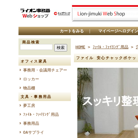
カートをみる
｜
マイページへログイ
商品検索
HOME
>
ﾌｧｲﾙ・ﾌｧｲﾘﾝｸﾞ用品
>
ファイル 安心チャックポケット 
オフィス家具
事務用・会議用チェアー
ロッカー
物品棚
文具・事務用品
夢工房
ﾌｧｲﾙ・ﾌｧｲﾘﾝｸﾞ用品
事務用品
OAサプライ