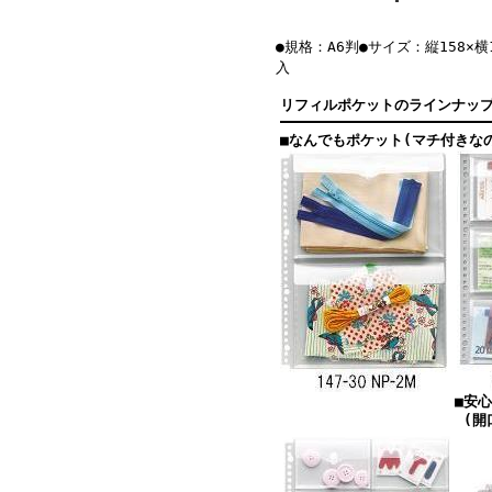
●規格：A6判●サイズ：縦158×横
入
リフィルポケットのラインナッ
■なんでもポケット(マチ付きな
■安
(開