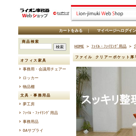
カートをみる
｜
マイページへログイ
商品検索
HOME
>
ﾌｧｲﾙ・ﾌｧｲﾘﾝｸﾞ用品
>
ファイル クリアーポケット厚手お
オフィス家具
事務用・会議用チェアー
ロッカー
物品棚
文具・事務用品
夢工房
ﾌｧｲﾙ・ﾌｧｲﾘﾝｸﾞ用品
事務用品
OAサプライ