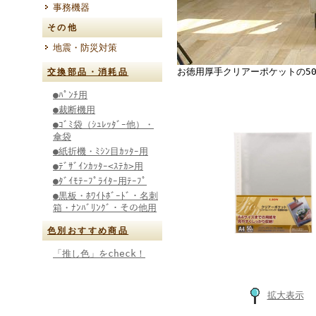
事務機器
その他
地震・防災対策
お徳用厚手クリアーポケットの5
交換部品・消耗品
●ﾊﾟﾝﾁ用
●裁断機用
●ｺﾞﾐ袋（ｼｭﾚｯﾀﾞｰ他）・
傘袋
●紙折機・ﾐｼﾝ目ｶｯﾀｰ用
●ﾃﾞｻﾞｲﾝｶｯﾀｰ<ｽﾃｶ>用
●ﾀﾞｲﾓﾃｰﾌﾟﾗｲﾀｰ用ﾃｰﾌﾟ
●黒板・ﾎﾜｲﾄﾎﾞｰﾄﾞ・名刺
箱・ﾅﾝﾊﾞﾘﾝｸﾞ・その他用
色別おすすめ商品
「推し色」をcheck！
拡大表示