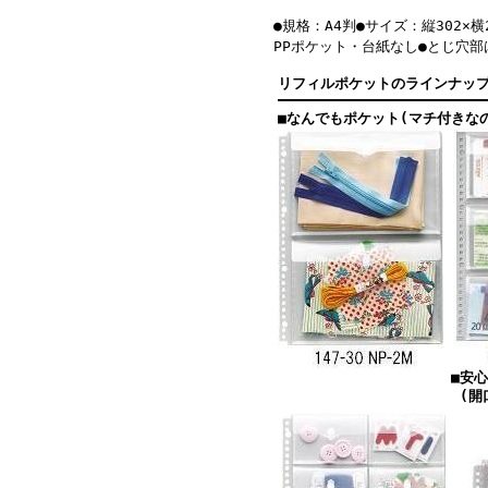
●規格：A4判●サイズ：縦302×
PPポケット・台紙なし●とじ穴部
リフィルポケットのラインナッ
■なんでもポケット(マチ付きな
■安
(開